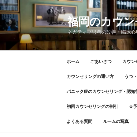
コ
ン
テ
福岡のカウンセ
ン
ネガティブ思考の改善・臨床心
ツ
へ
ス
キ
ホーム
ごあいさつ
カウン
ッ
プ
カウンセリングの通い方
うつ
パニック症のカウンセリング・認知
初回カウンセリングの割引
☆予
よくある質問
ルームの写真