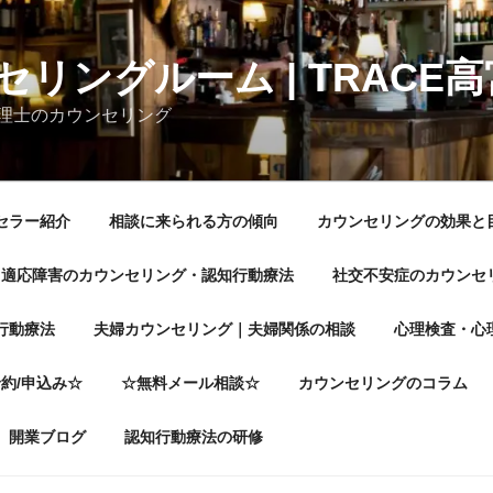
リングルーム | TRACE高
理士のカウンセリング
セラー紹介
相談に来られる方の傾向
カウンセリングの効果と
・適応障害のカウンセリング・認知行動療法
社交不安症のカウンセ
行動療法
夫婦カウンセリング｜夫婦関係の相談
心理検査・心
約/申込み☆
☆無料メール相談☆
カウンセリングのコラム
開業ブログ
認知行動療法の研修