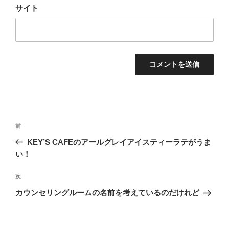
サイト
投
前
前
稿
の
KEY’S CAFEのアールグレイアイスティーラテがうま
ナ
投
い！
ビ
稿
ゲ
次
次
の
ー
カウンセリングルームの名前を考えているのだけれど
投
シ
稿
ョ