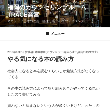
コ
福岡のカウンセリングルーム |
ン
TRACE高宮
テ
ン
ネガティブ思考の改善・臨床心理士のカウンセリング
ツ
へ
メニュー
ス
キ
ッ
投
2019年6月7日
投稿者:
本園羊司(カウンセラー,臨床心理士,認定行動療法士)
プ
稿
やる気になる本の読み方
日:
社会人になると本を読むくらいしか勉強方法がなくなっ
てくる
その本の読み方によって取り組み具合が違ってくる気が
したので書いてみる
買わないと読まないという人が多くいるけど、わたしの