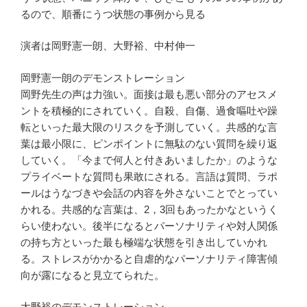
るので、順番にうつ状態の事例から見る
演者は岡野憲一朗、大野裕、中村伸一
岡野憲一朗のデモンストレーション
岡野先生の声は力強い。面接は最も悪い部分のアセスメ
ントを積極的にされていく。自殺、自傷、過食嘔吐や躁
転といった最大限のリスクを予測していく。共感的な言
葉は最小限に、ピンポイントに無駄のない質問を繰り返
していく。「今まで何人と付きあいましたか」のような
プライベートな質問も果敢にされる。言語は質問、ラポ
ールはうなづきや会話の内容を外さないことでとってい
かれる。共感的な言葉は、2，3回もあったかなというく
らい使わない。後半になるとパーソナリティや対人関係
の持ち方といった最も極端な状態を引き出していかれ
る。ストレスがかかると自虐的なパーソナリティ障害傾
向が露になると見立てられた。
大野裕のデモンストレーション