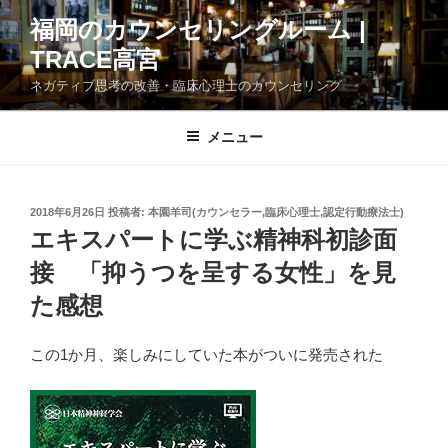
コ
福岡のカウンセリングルーム |
ン
TRACE高宮
テ
ン
ネガティブ思考の改善・臨床心理士のカウンセリング
ツ
へ
メニュー
ス
キ
ッ
投
2018年6月26日
投稿者:
本園羊司(カウンセラー,臨床心理士,認定行動療法士)
プ
稿
エキスパートに学ぶ精神科初診面
日:
接 「抑うつを呈する女性」を見
た感想
この1か月、楽しみにしていた本がついに発売された