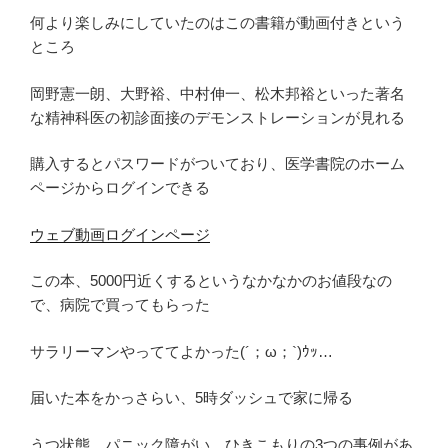
何より楽しみにしていたのはこの書籍が動画付きという
ところ
岡野憲一朗、大野裕、中村伸一、松木邦裕といった著名
な精神科医の初診面接のデモンストレーションが見れる
購入するとパスワードがついており、医学書院のホーム
ページからログインできる
ウェブ動画ログインページ
この本、5000円近くするというなかなかのお値段なの
で、病院で買ってもらった
サラリーマンやっててよかった(´；ω；`)ｳｯ…
届いた本をかっさらい、5時ダッシュで家に帰る
うつ状態、パニック障がい、ひきこもりの3つの事例があ