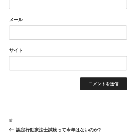
メール
サイト
投
前
前
稿
の
認定行動療法士試験って今年はないのか?
ナ
投