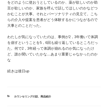
をどのように使おうとしているのか、薬が欲しいのか助
言が欲しいのか、家族を呼んで話してほしいのかなどつ
かむことが大事。それとパーソナリティの見立て。こち
らの介入や提案を患者がどう体験するかにつながるので
大事とのことだった。
わたしが気になっていたのは、事例が2，3年働いて体調
を崩すということを5，6回も繰り返しているところだっ
た。何で2，3年経って体調が崩れるのか気になったけ
ど、誰か聞いていたかな…あまり重要じゃなかったのか
な
続きは後日up
カ
カウンセリングの話
、
商品紹介
テ
ゴ