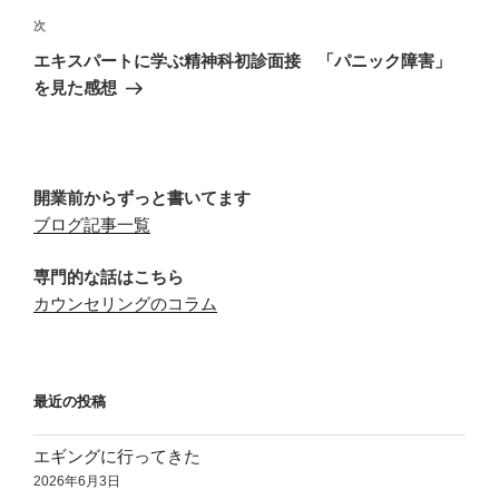
ビ
稿
次
次
ゲ
の
エキスパートに学ぶ精神科初診面接 「パニック障害」
投
ー
を見た感想
稿
シ
ョ
ン
開業前からずっと書いてます
ブログ記事一覧
専門的な話はこちら
カウンセリングのコラム
最近の投稿
エギングに行ってきた
2026年6月3日