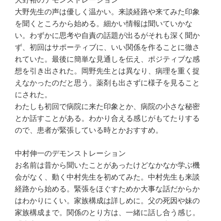
大野先生の声は優しく温かい。来談経路や来てみた印象
を聞くところから始める。細かい情報は聞いていかな
い。わずかに思考や自責の話題が出るがそれも深く聞か
ず、初回はサポーティブに、いい関係を作ることに徹さ
れていた。最後に簡単な見通しを伝え、ポジティブな感
想を引き出された。岡野先生とは異なり、病理を重く捉
えなかったのだと思う。薬剤も出さずに様子を見ること
にされた。
わたしも初回で病院に来た印象とか、病院の小さな秘密
とか話すことがある。わかり合える感じがもてたりする
ので、患者が緊張している時とかおすすめ。
中村伸一のデモンストレーション
お名前は昔から聞いたことがあったけどなかなか学ぶ機
会がなく、動く中村先生を初めてみた。中村先生も来談
経路から始める。緊張をほぐすためか大事な話だからか
はわかりにくい。家族構成は詳しめに。父の死因や妹の
家族構成まで。関係のとり方は、一緒に話し合う感じ。