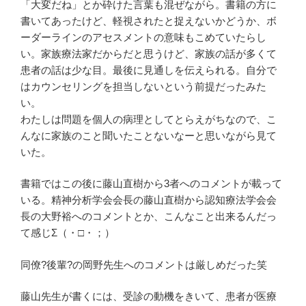
「大変だね」とか砕けた言葉も混ぜながら。書籍の方に
書いてあったけど、軽視されたと捉えないかどうか、ボ
ーダーラインのアセスメントの意味もこめていたらし
い。家族療法家だからだと思うけど、家族の話が多くて
患者の話は少な目。最後に見通しを伝えられる。自分で
はカウンセリングを担当しないという前提だったみた
い。
わたしは問題を個人の病理としてとらえがちなので、こ
んなに家族のこと聞いたことないなーと思いながら見て
いた。
書籍ではこの後に藤山直樹から3者へのコメントが載って
いる。精神分析学会会長の藤山直樹から認知療法学会会
長の大野裕へのコメントとか、こんなこと出来るんだっ
て感じΣ（・□・；）
同僚?後輩?の岡野先生へのコメントは厳しめだった笑
藤山先生が書くには、受診の動機をきいて、患者が医療