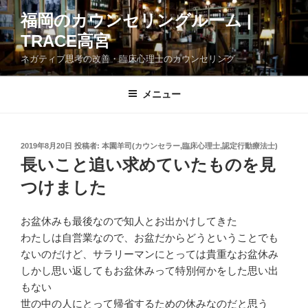
コ
福岡のカウンセリングルーム |
ン
TRACE高宮
テ
ン
ネガティブ思考の改善・臨床心理士のカウンセリング
ツ
へ
メニュー
ス
キ
ッ
投
2019年8月20日
投稿者:
本園羊司(カウンセラー,臨床心理士,認定行動療法士)
プ
稿
長いこと追い求めていたものを見
日:
つけました
お盆休みも最後なので知人とお出かけしてきた
わたしは自営業なので、お盆だからどうということでも
ないのだけど、サラリーマンにとっては貴重なお盆休み
しかし思い返してもお盆休みって特別何かをした思い出
もない
世の中の人にとって帰省するための休みなのだと思う