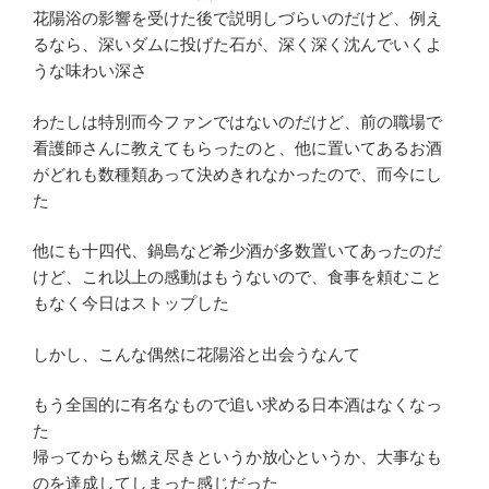
花陽浴の影響を受けた後で説明しづらいのだけど、例え
るなら、深いダムに投げた石が、深く深く沈んでいくよ
うな味わい深さ
わたしは特別而今ファンではないのだけど、前の職場で
看護師さんに教えてもらったのと、他に置いてあるお酒
がどれも数種類あって決めきれなかったので、而今にし
た
他にも十四代、鍋島など希少酒が多数置いてあったのだ
けど、これ以上の感動はもうないので、食事を頼むこと
もなく今日はストップした
しかし、こんな偶然に花陽浴と出会うなんて
もう全国的に有名なもので追い求める日本酒はなくなっ
た
帰ってからも燃え尽きというか放心というか、大事なも
のを達成してしまった感じだった