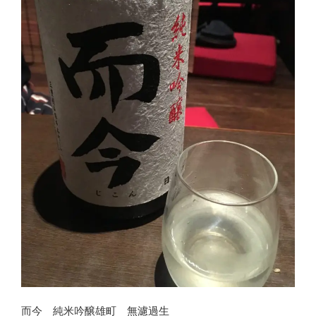
而今 純米吟醸雄町 無濾過生