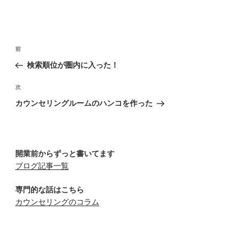
投
前
前
稿
の
検索順位が圏内に入った！
ナ
投
ビ
稿
次
次
ゲ
の
カウンセリングルームのハンコを作った
投
ー
稿
シ
ョ
開業前からずっと書いてます
ン
ブログ記事一覧
専門的な話はこちら
カウンセリングのコラム