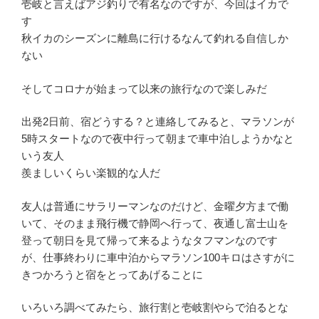
壱岐と言えばアジ釣りで有名なのですが、今回はイカで
す
秋イカのシーズンに離島に行けるなんて釣れる自信しか
ない
そしてコロナが始まって以来の旅行なので楽しみだ
出発2日前、宿どうする？と連絡してみると、マラソンが
5時スタートなので夜中行って朝まで車中泊しようかなと
いう友人
羨ましいくらい楽観的な人だ
友人は普通にサラリーマンなのだけど、金曜夕方まで働
いて、そのまま飛行機で静岡へ行って、夜通し富士山を
登って朝日を見て帰って来るようなタフマンなのです
が、仕事終わりに車中泊からマラソン100キロはさすがに
きつかろうと宿をとってあげることに
いろいろ調べてみたら、旅行割と壱岐割やらで泊るとな