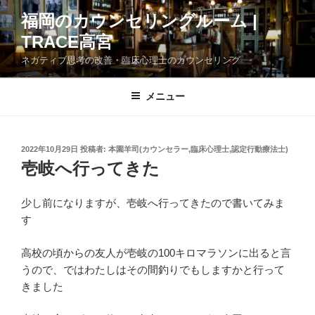
コ
福岡のカウンセリングルーム |
ン
TRACE高宮
テ
ン
ネガティブ思考の改善・臨床心理士のカウンセリング
ツ
へ
メニュー
ス
キ
ッ
投
2022年10月29日
投稿者:
本園羊司(カウンセラー,臨床心理士,認定行動療法士)
プ
稿
壱岐へ行ってきた
日:
少し前になりますが、壱岐へ行ってきたので書いてみま
す
高校の頃からの友人が壱岐の100キロマラソンに出ると言
うので、ではわたしはその間釣りでもしますかと行って
きました