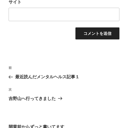
サイト
投
前
前
稿
の
最近読んだメンタルヘルス記事１
ナ
投
ビ
稿
次
次
ゲ
の
吉野山へ行ってきました
投
ー
稿
シ
ョ
開業前からずっと書いてます